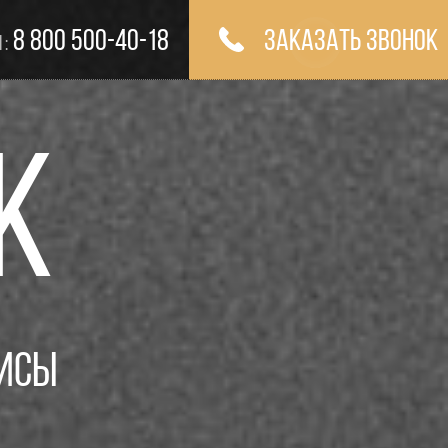
8 800 500-40-18
Заказать звонок
 :
К
висы