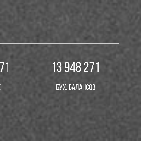
271
13 948 271
к
Бух. Балансов